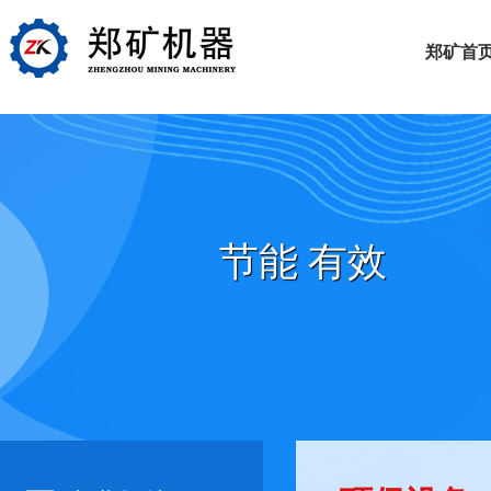
郑矿首
节能 有效