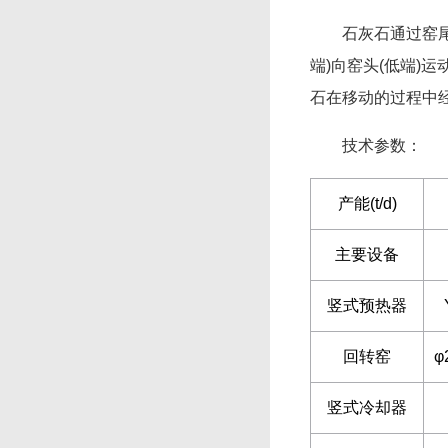
石灰石通过窑尾(
端)向窑头(低端)
石在移动的过程中
技术参数：
产能(t/d)
主要设备
竖式预热器
回转窑
φ
竖式冷却器