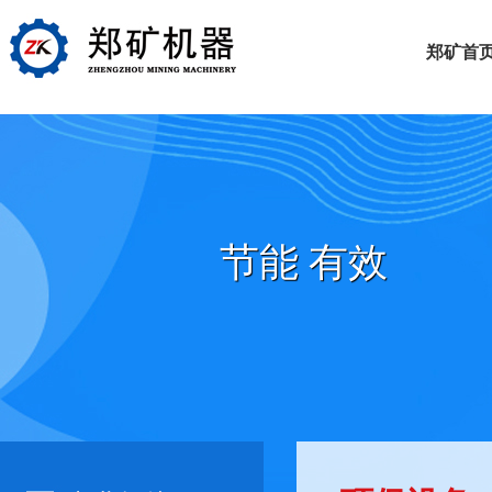
郑矿首
节能 有效